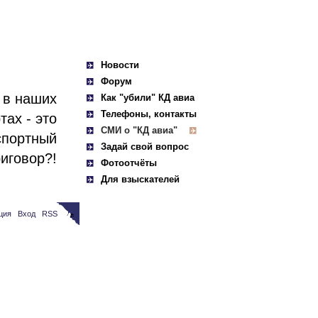
Новости
Форум
 в наших
Как "убили" КД авиа
Телефоны, контакты
тах - это
СМИ о "КД авиа"
спортный
Задай свой вопрос
иговор?!
Фотоотчёты
Для взыскателей
ция
|
Вход
|
RSS