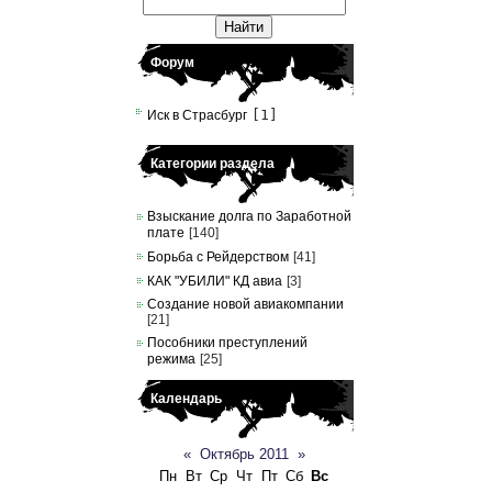
Форум
[1]
Иск в Страсбург
Категории раздела
Взыскание долга по Заработной
плате
[140]
Борьба с Рейдерством
[41]
КАК "УБИЛИ" КД авиа
[3]
Создание новой авиакомпании
[21]
Пособники преступлений
режима
[25]
Календарь
«
Октябрь 2011
»
Пн
Вт
Ср
Чт
Пт
Сб
Вс