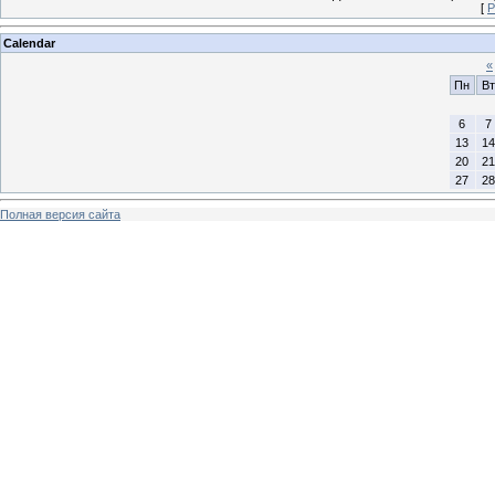
[
Р
Calendar
«
Пн
Вт
6
7
13
14
20
21
27
28
Полная версия сайта