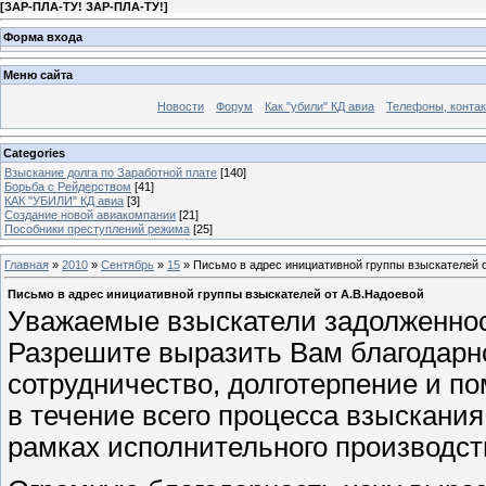
[
ЗАР-ПЛА-ТУ! ЗАР-ПЛА-ТУ!
]
Форма входа
Меню сайта
Новости
Форум
Как "убили" КД авиа
Телефоны, конта
Categories
Взыскание долга по Заработной плате
[140]
Борьба с Рейдерством
[41]
КАК "УБИЛИ" КД авиа
[3]
Создание новой авиакомпании
[21]
Пособники преступлений режима
[25]
Главная
»
2010
»
Сентябрь
»
15
» Письмо в адрес инициативной группы взыскателей 
Письмо в адрес инициативной группы взыскателей от А.В.Надоевой
Уважаемые взыскатели задолженнос
Разрешите выразить Вам благодарн
сотрудничество, долготерпение и п
в течение всего процесса взыскания
рамках исполнительного производст