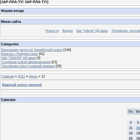
[
ЗАР-ПЛА-ТУ! ЗАР-ПЛА-ТУ!
]
Форма входа
Меню сайта
Новости
Форум
Как "убили" КД авиа
Телефоны, конта
Categories
Взыскание долга по Заработной плате
[140]
Борьба с Рейдерством
[41]
КАК "УБИЛИ" КД авиа
[3]
Создание новой авиакомпании
[21]
Пособники преступлений режима
[25]
Главная
»
2011
»
Июль
»
12
Важный опрос мнений
Calendar
Пн
Вт
4
5
11
12
18
19
25
26